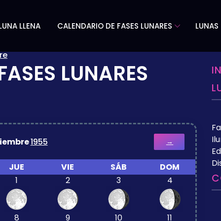
LUNA LLENA
CALENDARIO DE FASES LUNARES
LUNAS 
re
FASES LUNARES
I
L
Fa
Il
ciembre
1955
→
Ed
Di
JUE
VIE
SÁB
DOM
C
1
2
3
4
8
9
10
11