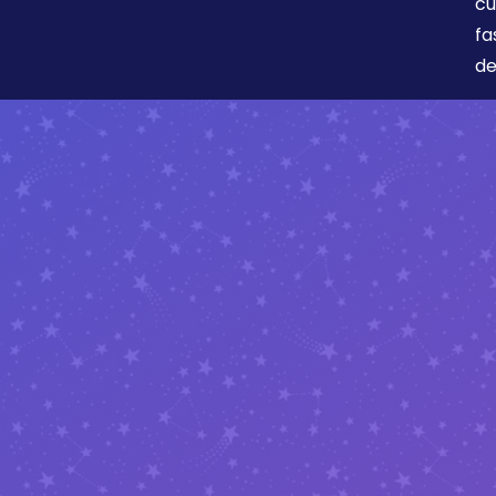
cu
fa
de