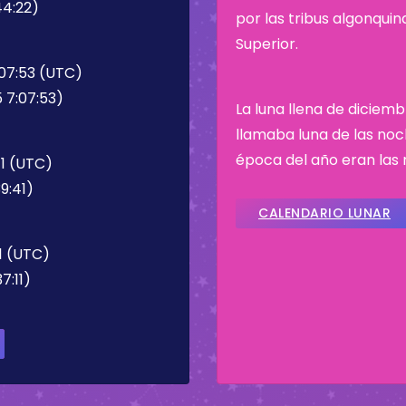
44:22)
por las tribus algonqui
Superior.
:07:53 (UTC)
 7:07:53)
La luna llena de diciemb
llamaba luna de las noc
época del año eran las 
41 (UTC)
9:41)
CALENDARIO LUNAR
1 (UTC)
7:11)