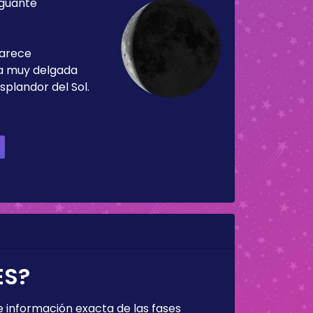
guante
parece
ja muy delgada
splandor del Sol.
ES?
 información exacta de las fases