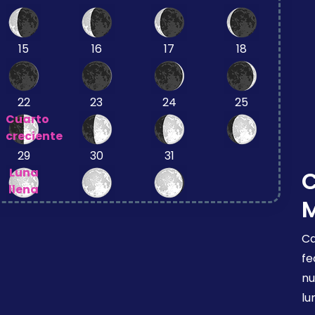
15
16
17
18
22
23
24
25
Cuarto
creciente
29
30
31
Luna
llena
Ca
fe
nu
lu