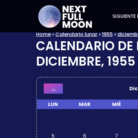
SIGUIENTE 
Home
»
Calendario lunar
»
1955
»
diciemb
CALENDARIO DE 
DICIEMBRE, 1955
Di
←
LUN
MAR
MIÉ
5
6
7