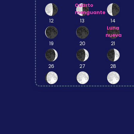
Cuarto
menguante
12
13
14
Luna
nueva
19
20
21
26
27
28