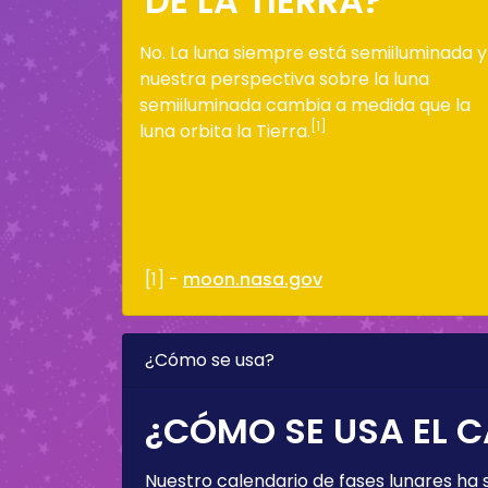
DE LA TIERRA?
No. La luna siempre está semiiluminada y
nuestra perspectiva sobre la luna
semiiluminada cambia a medida que la
[1]
luna orbita la Tierra.
[1] -
moon.nasa.gov
¿Cómo se usa?
¿CÓMO SE USA EL C
Nuestro calendario de fases lunares ha