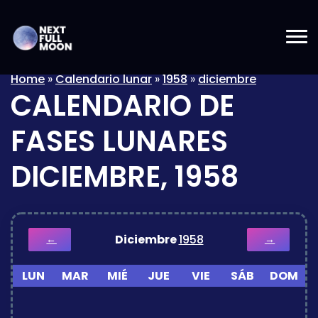
Home
»
Calendario lunar
»
1958
»
diciembre
CALENDARIO DE
FASES LUNARES
DICIEMBRE, 1958
Diciembre
1958
←
→
LUN
MAR
MIÉ
JUE
VIE
SÁB
DOM