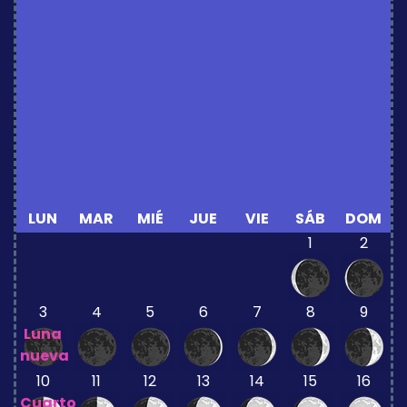
LUN
MAR
MIÉ
JUE
VIE
SÁB
DOM
1
2
3
4
5
6
7
8
9
Luna
nueva
10
11
12
13
14
15
16
Cuarto