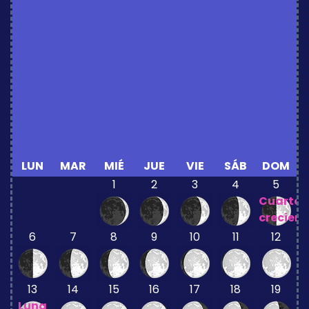
LUN
MAR
MIÉ
JUE
VIE
SÁB
DOM
1
2
3
4
5
Cuarto
crecient
6
7
8
9
10
11
12
13
14
15
16
17
18
19
Luna