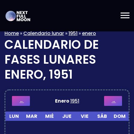
Home
»
Calendario lunar
»
1951
»
enero
CALENDARIO DE
FASES LUNARES
ENERO, 1951
Enero
1951
←
→
LUN
MAR
MIÉ
JUE
VIE
SÁB
DOM