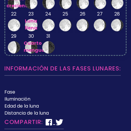
creciente
22
23
24
25
26
27
28
Luna
llena
29
30
31
Cuarto
menguante
INFORMACIÓN DE LAS FASES LUNARES:
Fase
Iluminación
Edad de la luna
Distancia de la luna
COMPARTIR: