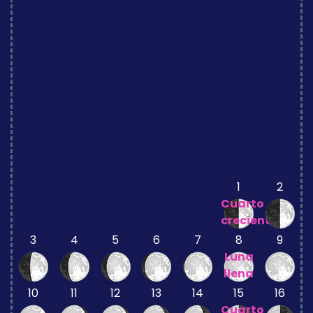
1
2
Cuarto
creciente
3
4
5
6
7
8
9
Luna
llena
10
11
12
13
14
15
16
Cuarto