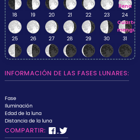
llena
18
19
20
21
22
23
24
Cuarto
mengua
25
26
27
28
29
30
31
INFORMACIÓN DE LAS FASES LUNARES:
Fase
Iluminación
Edad de la luna
Distancia de la luna
COMPARTIR: