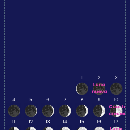
1
2
3
Luna
nueva
4
5
6
7
8
9
10
Cuarto
crecient
11
12
13
14
15
16
17
Luna