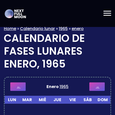
Home
»
Calendario lunar
»
1965
»
enero
CALENDARIO DE
FASES LUNARES
ENERO, 1965
Enero
1965
←
→
LUN
MAR
MIÉ
JUE
VIE
SÁB
DOM