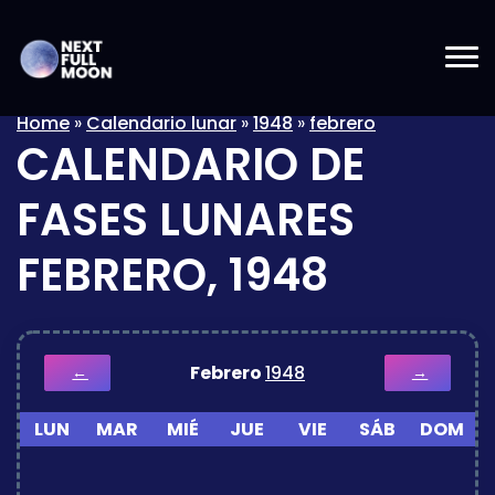
Home
»
Calendario lunar
»
1948
»
febrero
CALENDARIO DE
FASES LUNARES
FEBRERO, 1948
Febrero
1948
←
→
LUN
MAR
MIÉ
JUE
VIE
SÁB
DOM