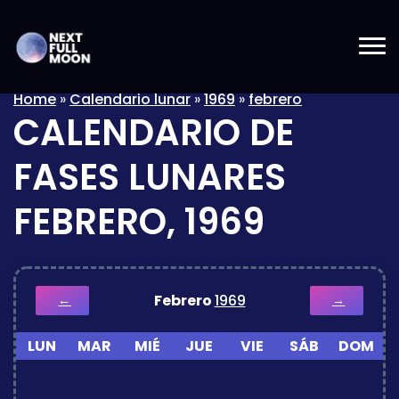
Home
»
Calendario lunar
»
1969
»
febrero
CALENDARIO DE
FASES LUNARES
FEBRERO, 1969
Febrero
1969
←
→
LUN
MAR
MIÉ
JUE
VIE
SÁB
DOM