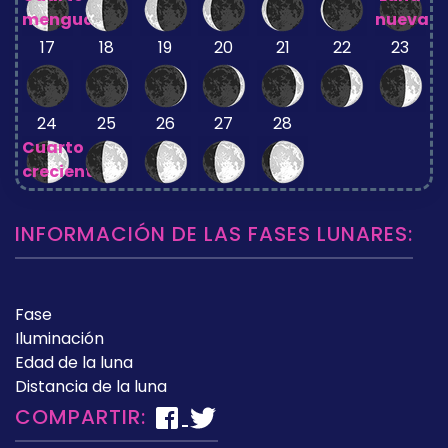
menguante
nueva
17
18
19
20
21
22
23
24
25
26
27
28
Cuarto
creciente
INFORMACIÓN DE LAS FASES LUNARES:
Fase
Iluminación
Edad de la luna
Distancia de la luna
COMPARTIR: