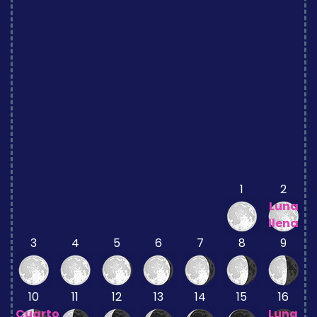
1
2
Luna
llena
3
4
5
6
7
8
9
10
11
12
13
14
15
16
Cuarto
Luna