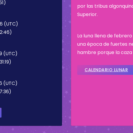
51)
por las tribus algonqui
Superior.
46 (UTC)
22:46)
La luna llena de febrero
una época de fuertes n
hambre porque la caza e
19 (UTC)
1:19)
CALENDARIO LUNAR
36 (UTC)
7:36)