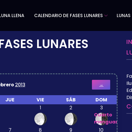
LUNA LLENA
CALENDARIO DE FASES LUNARES
LUNAS 
FASES LUNARES
I
L
Fa
Il
ebrero
2013
→
Ed
Di
JUE
VIE
SÁB
DOM
C
1
2
3
Cuarto
menguante
7
8
9
10