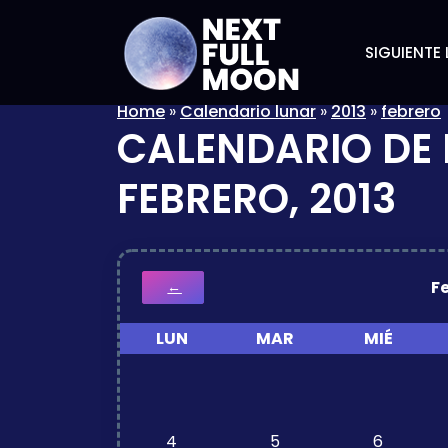
SIGUIENTE 
Home
»
Calendario lunar
»
2013
»
febrero
CALENDARIO DE 
FEBRERO, 2013
F
←
LUN
MAR
MIÉ
4
5
6