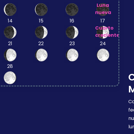
Luna
nueva
14
15
16
17
Cuarto
creciente
21
22
23
24
28
Ca
fe
nu
lu