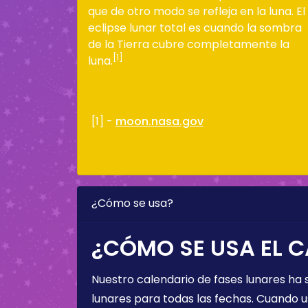
que de otro modo se refleja en la luna. El
eclipse lunar total es cuando la sombra
de la Tierra cubre completamente la
[1]
luna.
[1] -
moon.nasa.gov
¿Cómo se usa?
¿CÓMO SE USA EL C
Nuestro calendario de fases lunares ha
lunares para todas las fechas. Cuando u