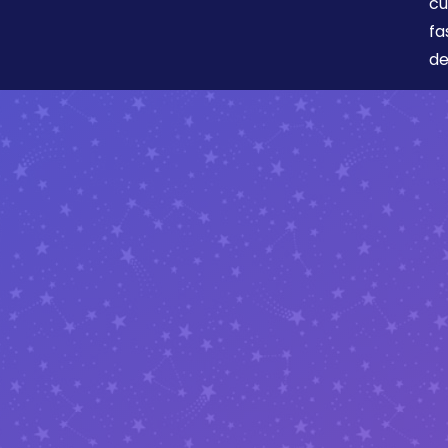
cu
fa
de