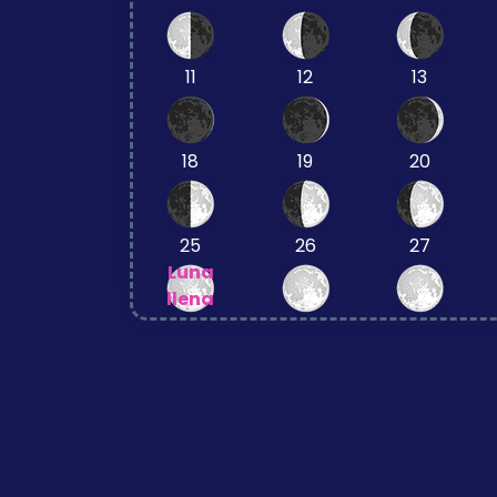
11
12
13
18
19
20
25
26
27
Luna
llena