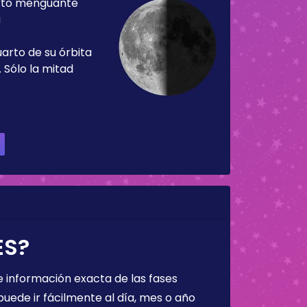
rto menguante
a
uarto de su órbita
 Sólo la mitad
ES?
 información exacta de las fases
puede ir fácilmente al día, mes o año