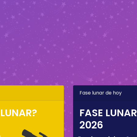
Fase lunar de hoy
 LUNAR?
FASE LUNAR
2026
,