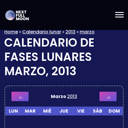
Home
»
Calendario lunar
»
2013
»
marzo
CALENDARIO DE
FASES LUNARES
MARZO, 2013
Marzo
2013
←
→
LUN
MAR
MIÉ
JUE
VIE
SÁB
DOM