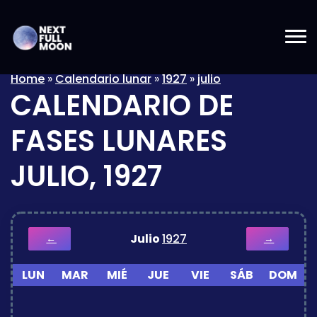
Home
»
Calendario lunar
»
1927
»
julio
CALENDARIO DE
FASES LUNARES
JULIO, 1927
Julio
1927
←
→
LUN
MAR
MIÉ
JUE
VIE
SÁB
DOM