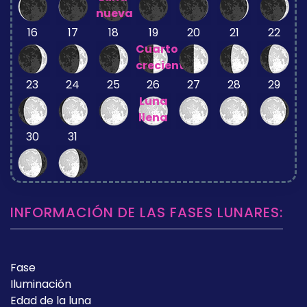
nueva
16
17
18
19
20
21
22
Cuarto
creciente
23
24
25
26
27
28
29
Luna
llena
30
31
INFORMACIÓN DE LAS FASES LUNARES:
Fase
Iluminación
Edad de la luna