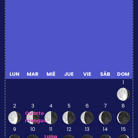
LUN
MAR
MIÉ
JUE
VIE
SÁB
DOM
1
2
3
4
5
6
7
8
Cuarto
menguante
9
10
11
12
13
14
15
Luna