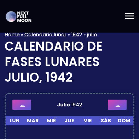
Home
»
Calendario lunar
»
1942
»
julio
CALENDARIO DE
FASES LUNARES
JULIO, 1942
Julio
1942
←
→
LUN
MAR
MIÉ
JUE
VIE
SÁB
DOM