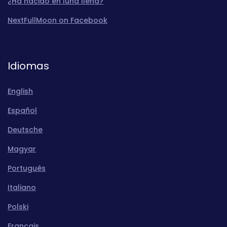
¿Ha nacido en luna llena?
NextFullMoon on Facebook
Idiomas
English
Español
Deutsche
Magyar
Português
Italiano
Polski
Français