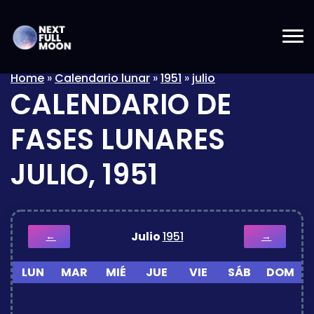
Home
»
Calendario lunar
»
1951
»
julio
CALENDARIO DE
FASES LUNARES
JULIO, 1951
Julio
1951
←
→
LUN
MAR
MIÉ
JUE
VIE
SÁB
DOM