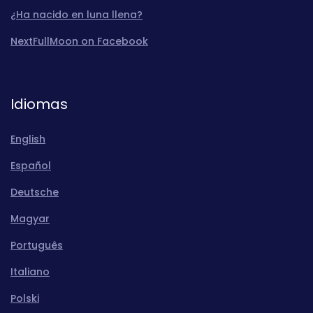
¿Ha nacido en luna llena?
NextFullMoon on Facebook
Idiomas
English
Español
Deutsche
Magyar
Português
Italiano
Polski