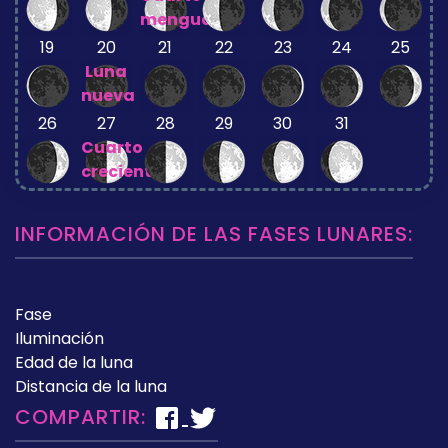
menguante
19
20
21
22
23
24
25
Luna
nueva
26
27
28
29
30
31
Cuarto
creciente
INFORMACIÓN DE LAS FASES LUNARES:
Fase
Iluminación
Edad de la luna
Distancia de la luna
COMPARTIR: