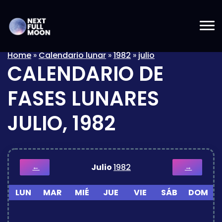
Home
»
Calendario lunar
»
1982
»
julio
CALENDARIO DE
FASES LUNARES
JULIO, 1982
Julio
1982
←
→
LUN
MAR
MIÉ
JUE
VIE
SÁB
DOM