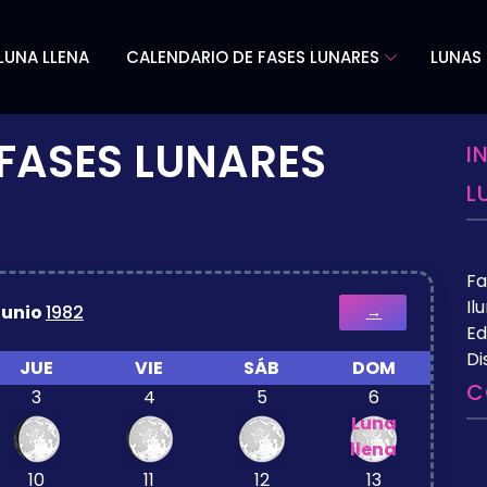
LUNA LLENA
CALENDARIO DE FASES LUNARES
LUNAS 
FASES LUNARES
I
L
Fa
Il
Junio
1982
→
Ed
Di
JUE
VIE
SÁB
DOM
C
3
4
5
6
Luna
llena
10
11
12
13