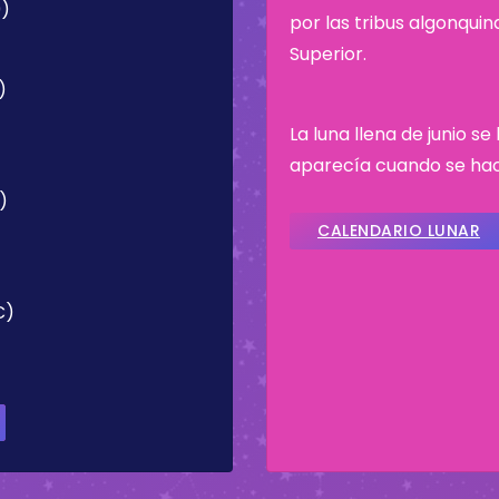
9)
por las tribus algonqui
Superior.
)
La luna llena de junio s
aparecía cuando se hací
)
CALENDARIO LUNAR
C)