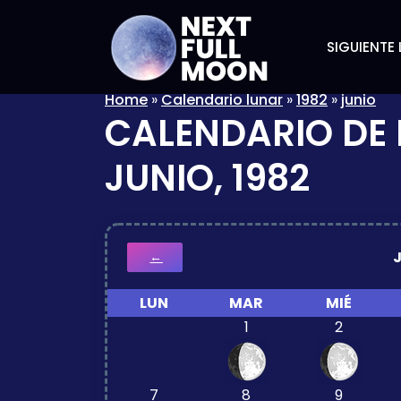
SIGUIENTE 
Home
»
Calendario lunar
»
1982
»
junio
CALENDARIO DE 
JUNIO, 1982
←
LUN
MAR
MIÉ
1
2
7
8
9