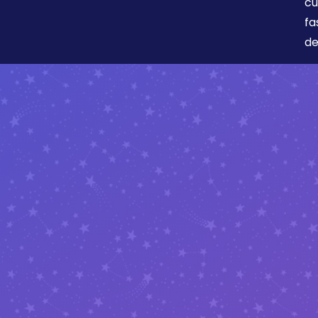
cu
fa
de