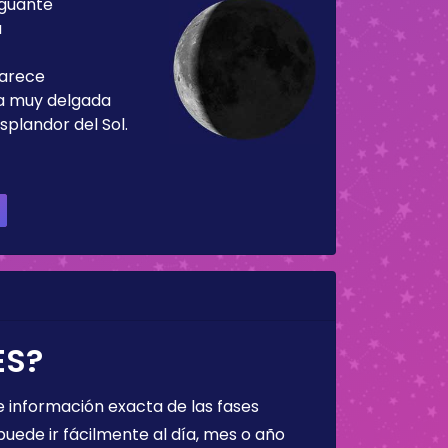
guante
a
parece
ja muy delgada
splandor del Sol.
ES?
 información exacta de las fases
puede ir fácilmente al día, mes o año