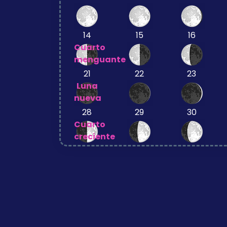
14
15
16
Cuarto
menguante
21
22
23
Luna
nueva
28
29
30
Cuarto
creciente