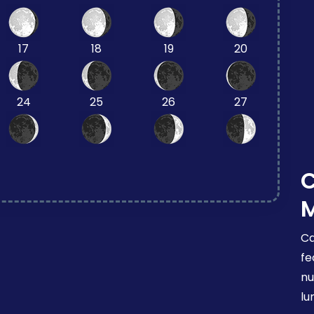
17
18
19
20
24
25
26
27
Ca
fe
nu
lu