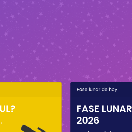
Fase lunar de hoy
UL?
FASE LUNAR
2026
n