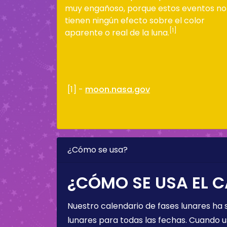
muy engañoso, porque estos eventos no
tienen ningún efecto sobre el color
[1]
aparente o real de la luna.
[1] -
moon.nasa.gov
¿Cómo se usa?
¿CÓMO SE USA EL C
Nuestro calendario de fases lunares ha
lunares para todas las fechas. Cuando u