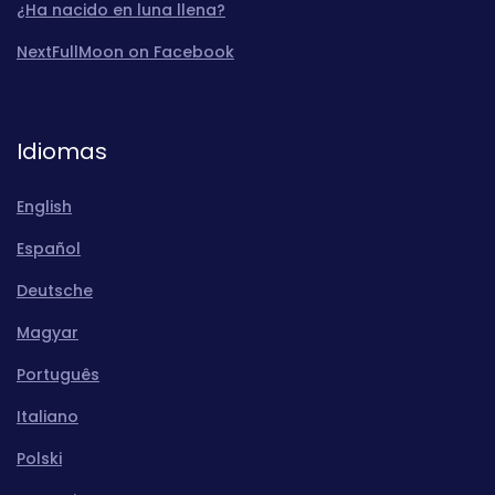
¿Ha nacido en luna llena?
NextFullMoon on Facebook
Idiomas
English
Español
Deutsche
Magyar
Português
Italiano
Polski