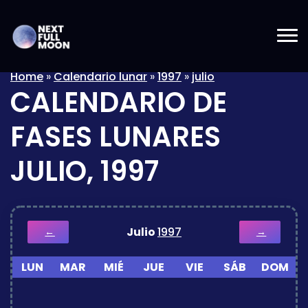
Home
»
Calendario lunar
»
1997
»
julio
CALENDARIO DE
FASES LUNARES
JULIO, 1997
Julio
1997
←
→
LUN
MAR
MIÉ
JUE
VIE
SÁB
DOM