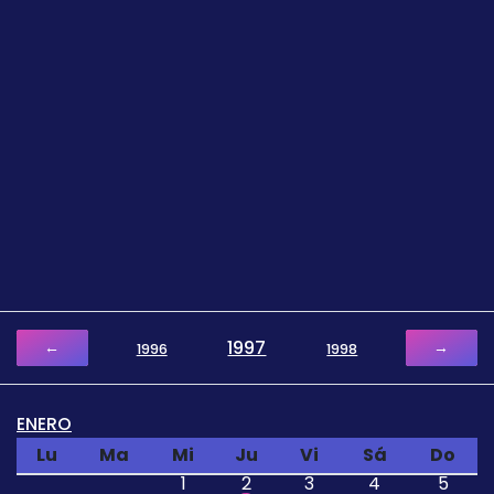
1997
←
→
1996
1998
ENERO
Lu
Ma
Mi
Ju
Vi
Sá
Do
1
2
3
4
5