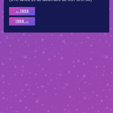
← 1996
1998 →