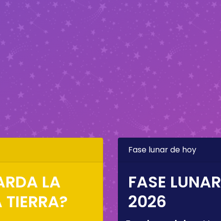
Fase lunar de hoy
ARDA LA
FASE LUNAR
 TIERRA?
2026