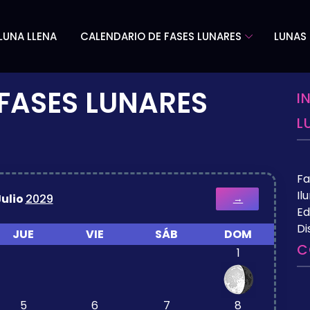
LUNA LLENA
CALENDARIO DE FASES LUNARES
LUNAS 
FASES LUNARES
I
L
Fa
Il
Julio
2029
→
Ed
Di
JUE
VIE
SÁB
DOM
C
1
5
6
7
8