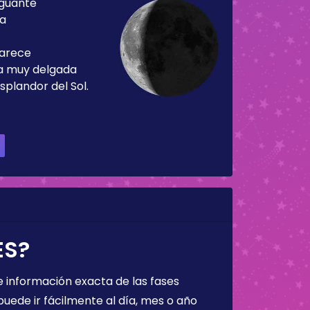
guante
ía
parece
ja muy delgada
splandor del Sol.
ES?
 información exacta de las fases
puede ir fácilmente al día, mes o año