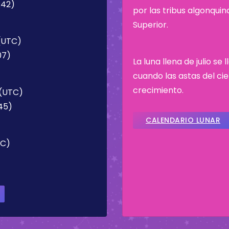
:42)
por las tribus algonqui
Superior.
 (UTC)
07)
La luna llena de julio s
cuando las astas del c
crecimiento.
 (UTC)
:45)
CALENDARIO LUNAR
TC)