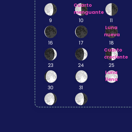
Cuarto
menguante
9
10
11
Luna
nueva
16
17
18
Cuarto
creciente
23
24
25
Luna
llena
30
31