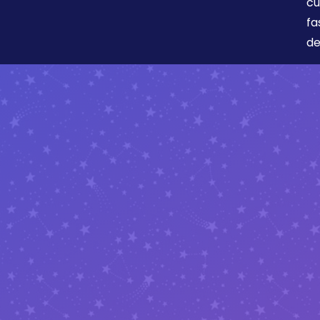
cu
fa
de