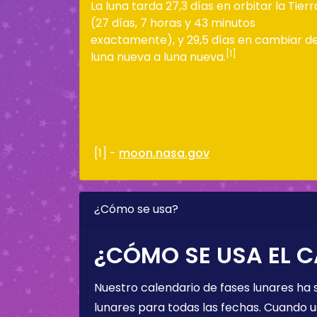
La luna tarda 27,3 días en orbitar la Tierr
(27 días, 7 horas y 43 minutos
exactamente), y 29,5 días en cambiar d
[1]
luna nueva a luna nueva.
[1] -
moon.nasa.gov
¿Cómo se usa?
¿CÓMO SE USA EL C
Nuestro calendario de fases lunares ha
lunares para todas las fechas. Cuando u