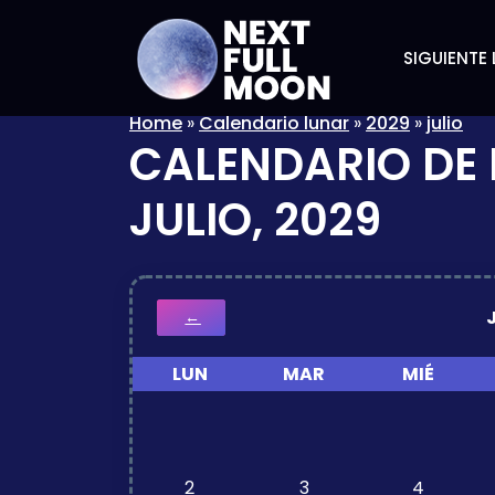
SIGUIENTE 
Home
»
Calendario lunar
»
2029
»
julio
CALENDARIO DE 
JULIO, 2029
←
LUN
MAR
MIÉ
2
3
4