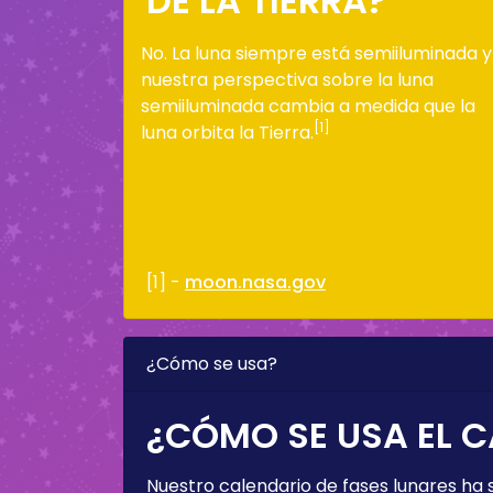
DE LA TIERRA?
No. La luna siempre está semiiluminada y
nuestra perspectiva sobre la luna
semiiluminada cambia a medida que la
[1]
luna orbita la Tierra.
[1] -
moon.nasa.gov
¿Cómo se usa?
¿CÓMO SE USA EL C
Nuestro calendario de fases lunares ha