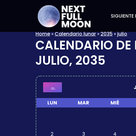
SIGUIENTE 
Home
»
Calendario lunar
»
2035
»
julio
CALENDARIO DE 
JULIO, 2035
←
LUN
MAR
MIÉ
2
3
4