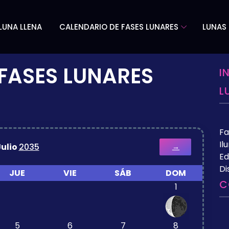
LUNA LLENA
CALENDARIO DE FASES LUNARES
LUNAS 
FASES LUNARES
I
L
Fa
Il
Julio
2035
→
Ed
Di
JUE
VIE
SÁB
DOM
C
1
5
6
7
8