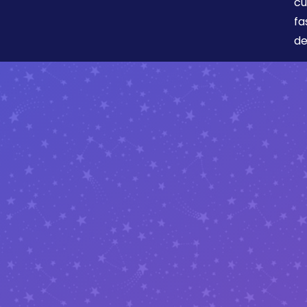
cu
fa
de