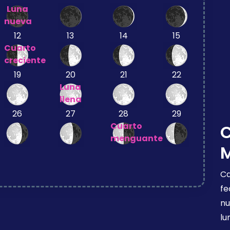
Luna
nueva
12
13
14
15
Cuarto
creciente
19
20
21
22
Luna
llena
26
27
28
29
Cuarto
menguante
Ca
fe
nu
lu