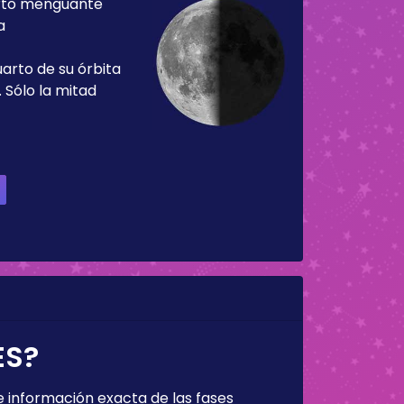
rto menguante
a
uarto de su órbita
 Sólo la mitad
ES?
 información exacta de las fases