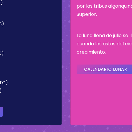
0)
por las tribus algonqui
Superior.
C)
La luna llena de julio s
cuando las astas del c
crecimiento.
C)
CALENDARIO LUNAR
UTC)
)