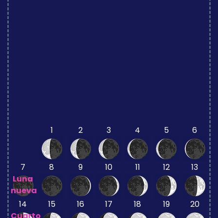
1
2
3
4
5
6
7
8
9
10
11
12
13
Luna
nueva
14
15
16
17
18
19
20
Cuarto