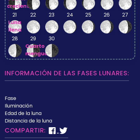
creciente
21
22
23
24
25
26
27
Luna
llena
28
29
30
Cuarto
menguante
INFORMACIÓN DE LAS FASES LUNARES:
Fase
Iluminación
Edad de la luna
Distancia de la luna
COMPARTIR: