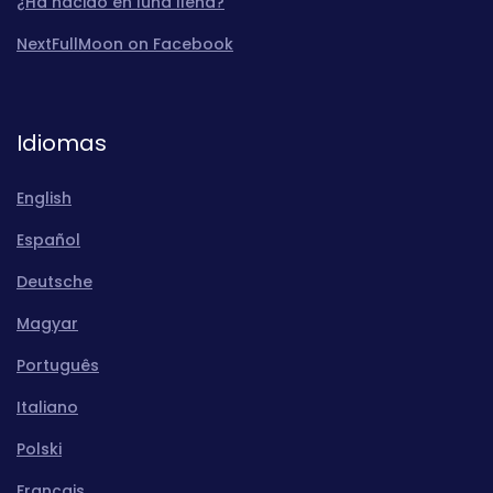
¿Ha nacido en luna llena?
NextFullMoon on Facebook
Idiomas
English
Español
Deutsche
Magyar
Português
Italiano
Polski
Français