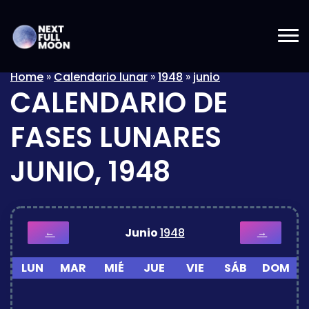
Home
»
Calendario lunar
»
1948
»
junio
CALENDARIO DE
FASES LUNARES
JUNIO, 1948
Junio
1948
←
→
LUN
MAR
MIÉ
JUE
VIE
SÁB
DOM