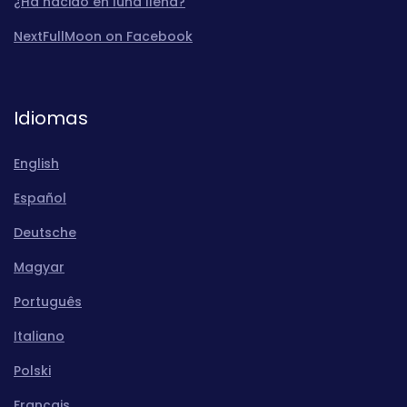
¿Ha nacido en luna llena?
NextFullMoon on Facebook
Idiomas
English
Español
Deutsche
Magyar
Português
Italiano
Polski
Français