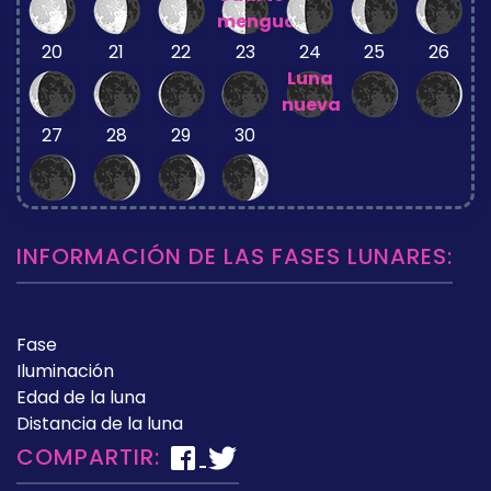
menguante
20
21
22
23
24
25
26
Luna
nueva
27
28
29
30
INFORMACIÓN DE LAS FASES LUNARES:
Fase
Iluminación
Edad de la luna
Distancia de la luna
COMPARTIR: