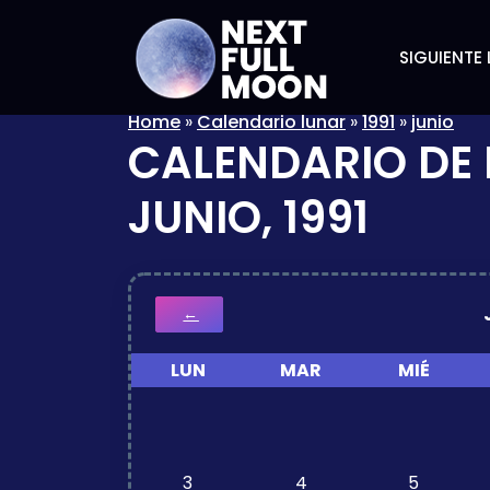
SIGUIENTE 
Home
»
Calendario lunar
»
1991
»
junio
CALENDARIO DE 
JUNIO, 1991
←
LUN
MAR
MIÉ
3
4
5