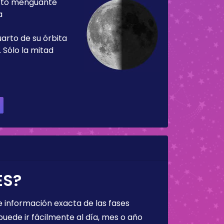
rto menguante
a
uarto de su órbita
 Sólo la mitad
ES?
 información exacta de las fases
puede ir fácilmente al día, mes o año