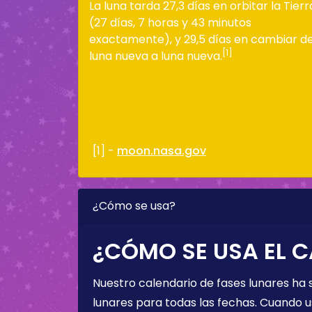
La luna tarda 27,3 días en orbitar la Tierr
(27 días, 7 horas y 43 minutos
exactamente), y 29,5 días en cambiar d
[1]
luna nueva a luna nueva.
[1] -
moon.nasa.gov
¿Cómo se usa?
¿CÓMO SE USA EL C
Nuestro calendario de fases lunares ha
lunares para todas las fechas. Cuando u