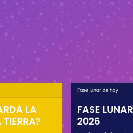
Fase lunar de hoy
ARDA LA
FASE LUNAR
 TIERRA?
2026