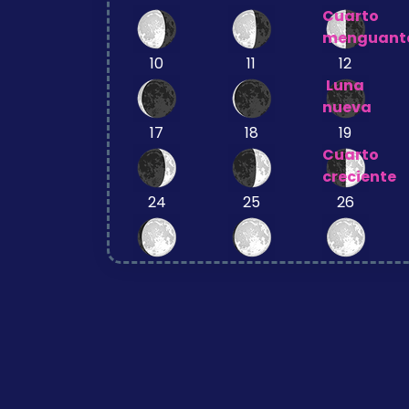
Cuarto
menguant
10
11
12
Luna
nueva
17
18
19
Cuarto
creciente
24
25
26