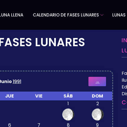
LUNA LLENA
CALENDARIO DE FASES LUNARES
LUNAS 
FASES LUNARES
I
L
Fa
Il
Junio
1991
→
Ed
Di
JUE
VIE
SÁB
DOM
C
1
2
6
7
8
9