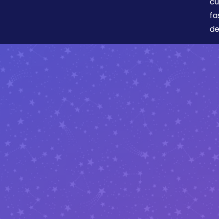
cu
fa
de