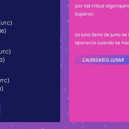
por las tribus algonqui
Superior.
 (UTC)
:06)
La luna llena de junio s
aparecía cuando se hací
 (UTC)
02)
CALENDARIO LUNAR
(UTC)
8)