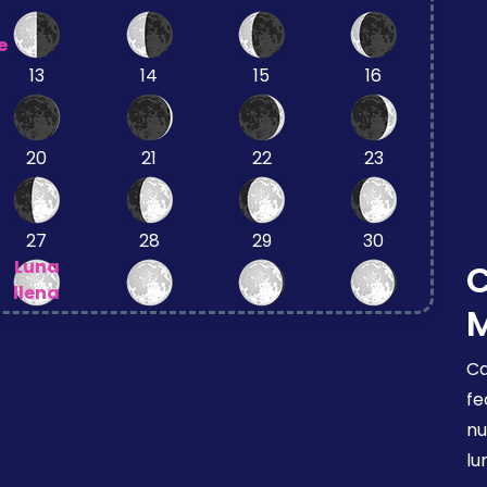
e
13
14
15
16
20
21
22
23
27
28
29
30
Luna
llena
Ca
fe
nu
lu