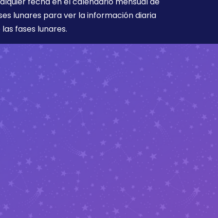
alquier fecha en el calendario mensual de
ses lunares para ver la información diaria
 las fases lunares.