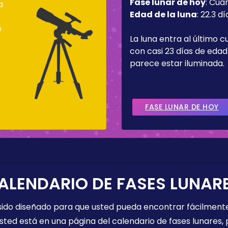
Fase lunar de hoy
:
Cua
a
Edad de la luna
:
22.3 dí
e
La luna entra al último c
con casi 23 días de edad.
parece estar iluminada.
FASE LUNAR DE HOY
ALENDARIO DE FASES LUNAR
 sido diseñado para que usted pueda encontrar fácilmente
sted está en una página del calendario de fases lunares, 