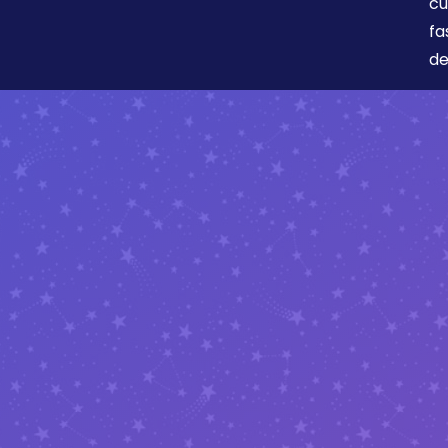
cu
fa
de