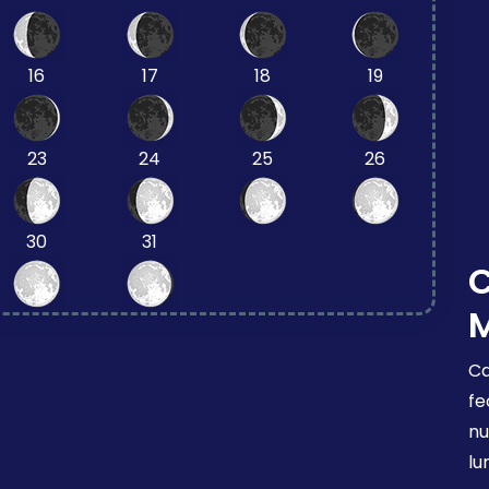
16
17
18
19
23
24
25
26
30
31
Ca
fe
nu
lu