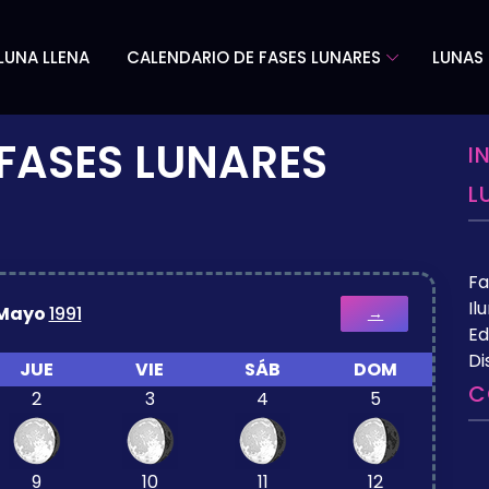
LUNA LLENA
CALENDARIO DE FASES LUNARES
LUNAS 
FASES LUNARES
I
L
Fa
Il
Mayo
1991
→
Ed
Di
JUE
VIE
SÁB
DOM
C
2
3
4
5
9
10
11
12