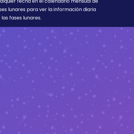
alquier fecha en el calendario mensual de
ses lunares para ver la información diaria
 las fases lunares.