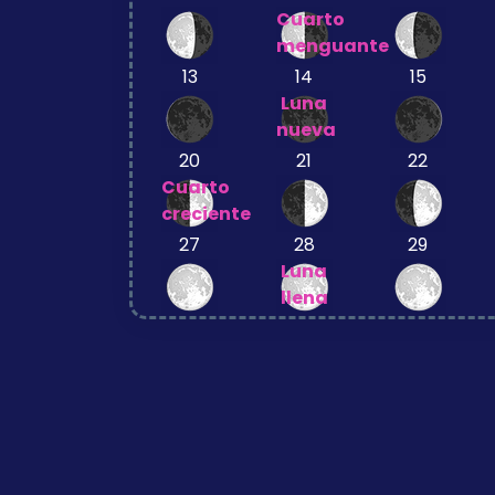
Cuarto
menguante
13
14
15
Luna
nueva
20
21
22
Cuarto
creciente
27
28
29
Luna
llena