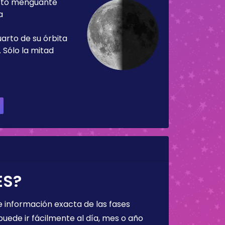
rto menguante
a
uarto de su órbita
 Sólo la mitad
ES?
 información exacta de las fases
puede ir fácilmente al día, mes o año