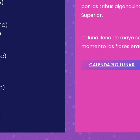
5)
por las tribus algonqui
Superior.
UTC)
)
La luna llena de mayo se
momento las flores era
TC)
CALENDARIO LUNAR
TC)