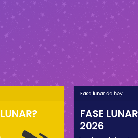
Fase lunar de hoy
 LUNAR?
FASE LUNAR
2026
,