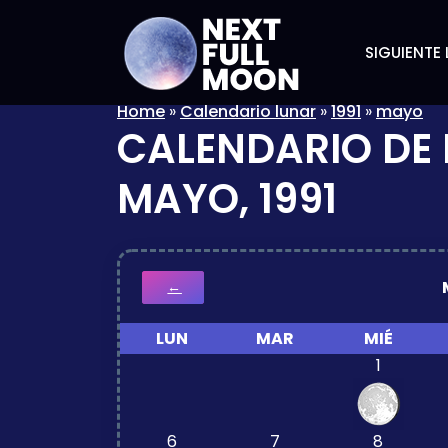
SIGUIENTE 
Home
»
Calendario lunar
»
1991
»
mayo
CALENDARIO DE 
MAYO, 1991
←
LUN
MAR
MIÉ
1
6
7
8