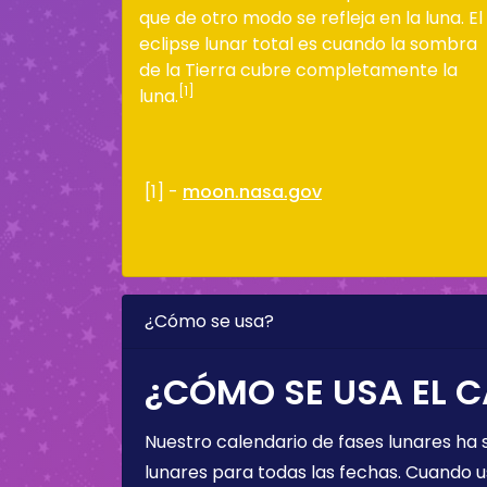
que de otro modo se refleja en la luna. El
eclipse lunar total es cuando la sombra
de la Tierra cubre completamente la
[1]
luna.
[1] -
moon.nasa.gov
¿Cómo se usa?
¿CÓMO SE USA EL C
Nuestro calendario de fases lunares ha
lunares para todas las fechas. Cuando u