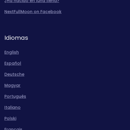
¿Ha nacido en luna llena?
NextFullMoon on Facebook
Idiomas
English
Español
Deutsche
Magyar
Português
Italiano
Polski
Français