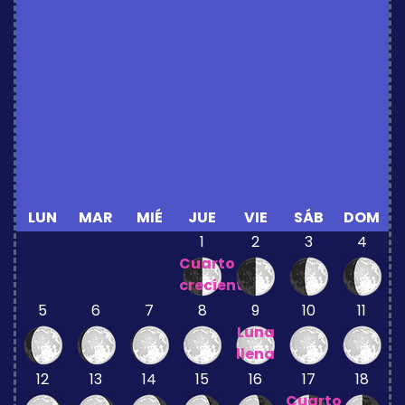
LUN
MAR
MIÉ
JUE
VIE
SÁB
DOM
1
2
3
4
Cuarto
creciente
5
6
7
8
9
10
11
Luna
llena
12
13
14
15
16
17
18
Cuarto