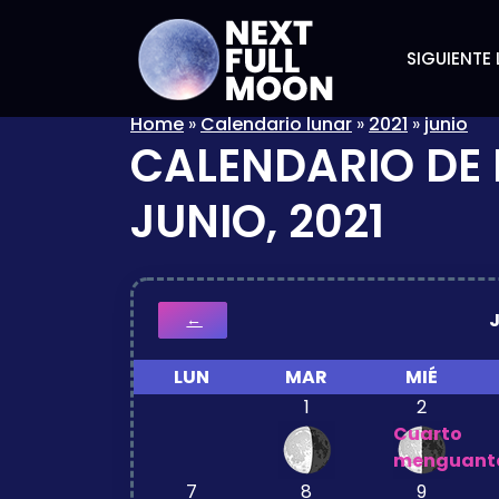
SIGUIENTE 
Home
»
Calendario lunar
»
2021
»
junio
CALENDARIO DE 
JUNIO, 2021
←
LUN
MAR
MIÉ
1
2
Cuarto
menguant
7
8
9