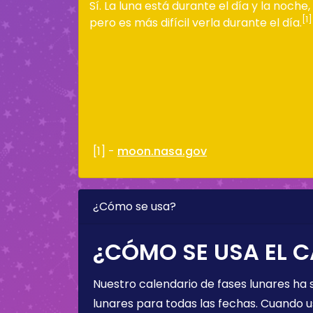
Sí. La luna está durante el día y la noche,
[1]
pero es más difícil verla durante el día.
[1] -
moon.nasa.gov
¿Cómo se usa?
¿CÓMO SE USA EL C
Nuestro calendario de fases lunares ha
lunares para todas las fechas. Cuando u