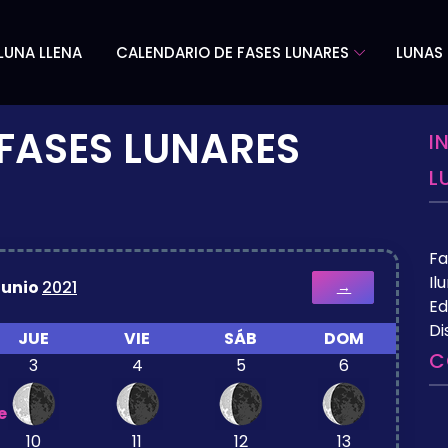
LUNA LLENA
CALENDARIO DE FASES LUNARES
LUNAS 
FASES LUNARES
I
L
Fa
Il
Junio
2021
→
Ed
Di
JUE
VIE
SÁB
DOM
C
3
4
5
6
e
10
11
12
13