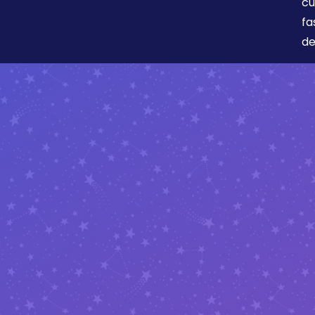
cu
fa
de