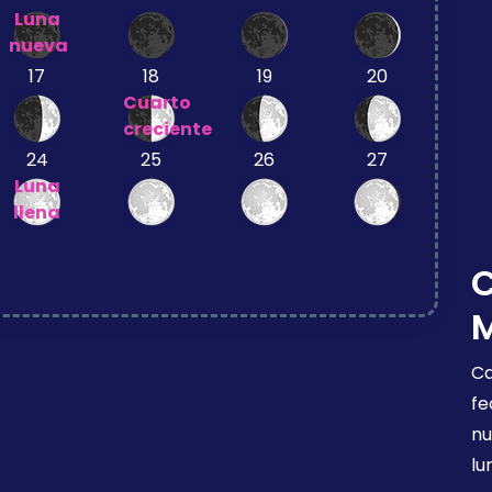
Luna
nueva
17
18
19
20
Cuarto
creciente
24
25
26
27
Luna
llena
Ca
fe
nu
lu