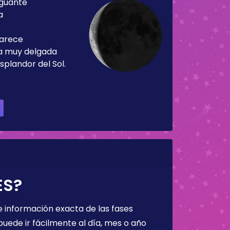
guante
a
parece
ja muy delgada
splandor del Sol.
ES?
 información exacta de las fases
puede ir fácilmente al día, mes o año