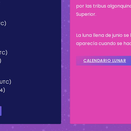
)
por las tribus algonqui
Superior.
TC)
)
La luna llena de junio s
aparecía cuando se hací
UTC)
)
CALENDARIO LUNAR
 (UTC)
04)