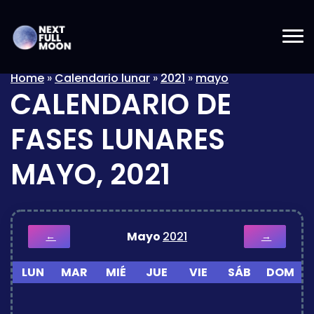
Home
»
Calendario lunar
»
2021
»
mayo
CALENDARIO DE
FASES LUNARES
MAYO, 2021
Mayo
2021
←
→
LUN
MAR
MIÉ
JUE
VIE
SÁB
DOM