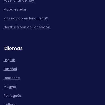
Fase lunar de hoy
Mapa estelar
¿Ha nacido en luna llena?
NextFullMoon on Facebook
Idiomas
English
Español
Deutsche
Magyar
Português
Italiano