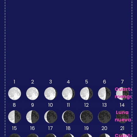
1
2
3
4
5
6
7
Cuarto
mengua
8
9
10
11
12
13
14
Luna
nueva
15
16
17
18
19
20
21
Cuarto