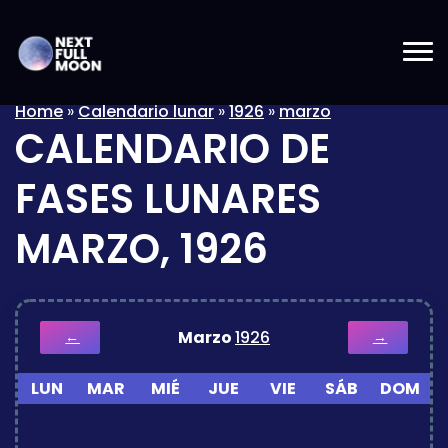
Home
»
Calendario lunar
»
1926
»
marzo
CALENDARIO DE
FASES LUNARES
MARZO, 1926
Marzo
1926
←
→
LUN
MAR
MIÉ
JUE
VIE
SÁB
DOM