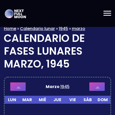
Home
»
Calendario lunar
»
1945
»
marzo
CALENDARIO DE
FASES LUNARES
MARZO, 1945
Marzo
1945
←
→
LUN
MAR
MIÉ
JUE
VIE
SÁB
DOM