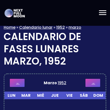
Home
»
Calendario lunar
»
1952
»
marzo
CALENDARIO DE
FASES LUNARES
MARZO, 1952
Marzo
1952
←
→
LUN
MAR
MIÉ
JUE
VIE
SÁB
DOM