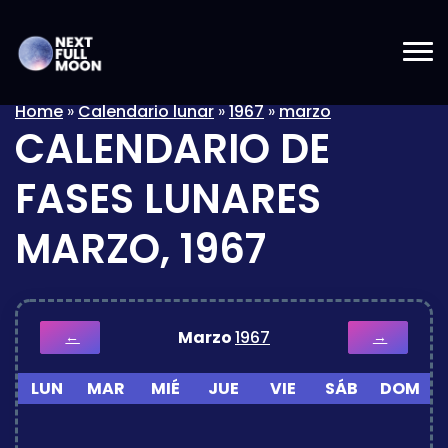
Home
»
Calendario lunar
»
1967
»
marzo
CALENDARIO DE
FASES LUNARES
MARZO, 1967
Marzo
1967
←
→
LUN
MAR
MIÉ
JUE
VIE
SÁB
DOM