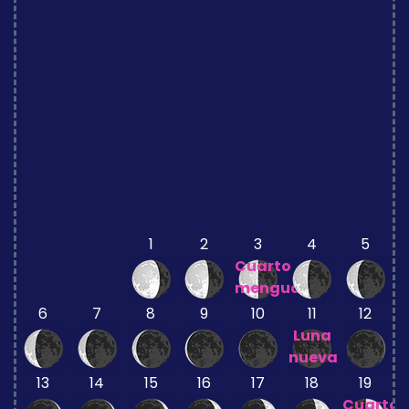
1
2
3
4
5
Cuarto
menguante
6
7
8
9
10
11
12
Luna
nueva
13
14
15
16
17
18
19
Cuarto