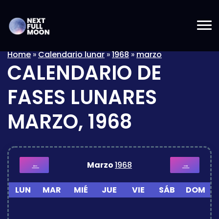
Home
»
Calendario lunar
»
1968
»
marzo
CALENDARIO DE
FASES LUNARES
MARZO, 1968
Marzo
1968
←
→
LUN
MAR
MIÉ
JUE
VIE
SÁB
DOM