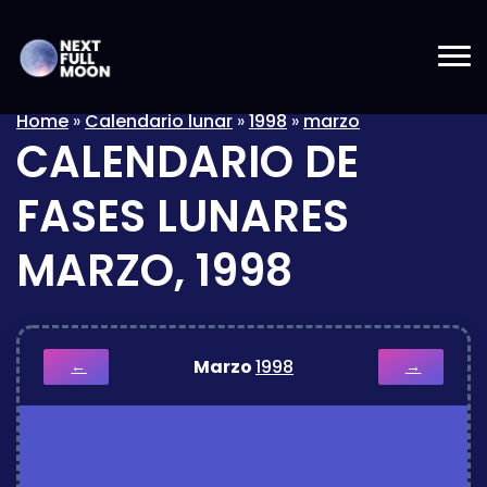
Home
»
Calendario lunar
»
1998
»
marzo
CALENDARIO DE
FASES LUNARES
MARZO, 1998
Marzo
1998
←
→