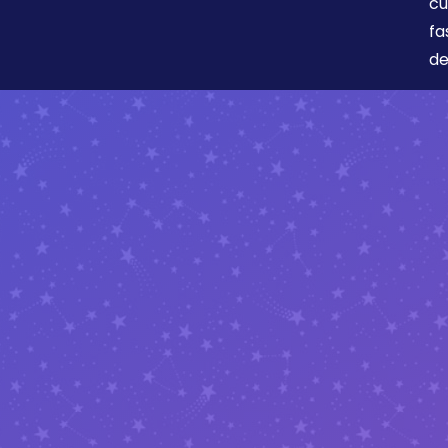
cu
fa
de