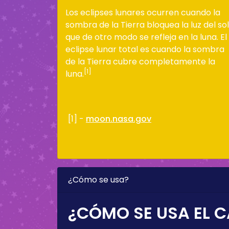
Los eclipses lunares ocurren cuando la
sombra de la Tierra bloquea la luz del sol
que de otro modo se refleja en la luna. El
eclipse lunar total es cuando la sombra
de la Tierra cubre completamente la
[1]
luna.
[1] -
moon.nasa.gov
¿Cómo se usa?
¿CÓMO SE USA EL C