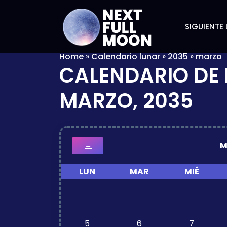
SIGUIENTE 
Home
»
Calendario lunar
»
2035
»
marzo
CALENDARIO DE 
MARZO, 2035
M
←
LUN
MAR
MIÉ
5
6
7