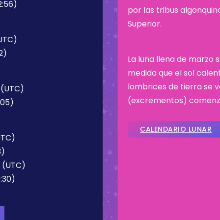
2:56)
por las tribus algonqui
Superior.
(UTC)
2)
La luna llena de marzo 
medida que el sol calen
lombrices de tierra se 
5 (UTC)
(excrementos) comenz
:05)
CALENDARIO LUNAR
UTC)
3)
0 (UTC)
:30)