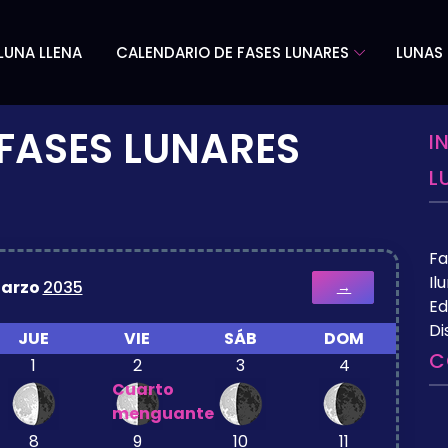
LUNA LLENA
CALENDARIO DE FASES LUNARES
LUNAS 
FASES LUNARES
I
L
Fa
Il
arzo
2035
→
Ed
Di
JUE
VIE
SÁB
DOM
C
1
2
3
4
Cuarto
menguante
8
9
10
11