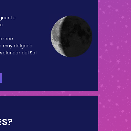
guante
ía
parece
ja muy delgada
splandor del Sol.
ES?