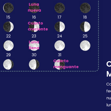
Luna
nueva
15
16
17
18
Cuarto
creciente
22
23
24
25
Luna
llena
29
30
31
Cuarto
menguante
Ca
fe
nu
lu