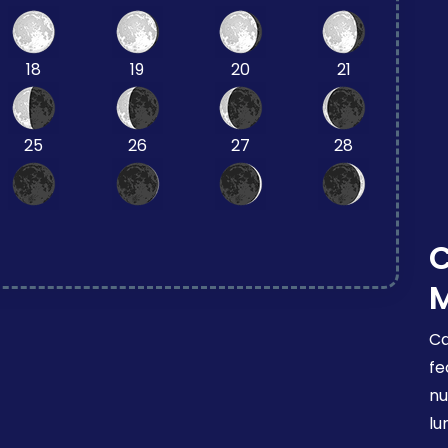
18
19
20
21
25
26
27
28
Ca
fe
nu
lu