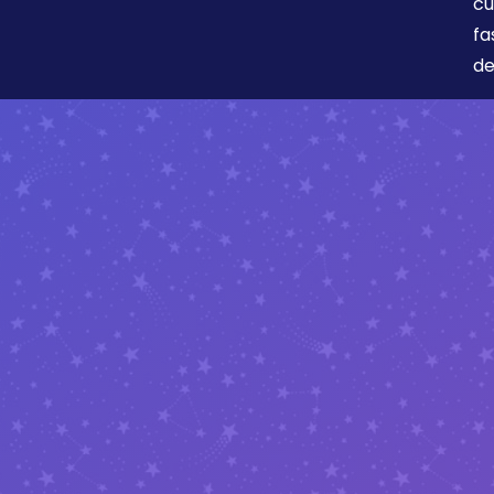
cu
fa
de