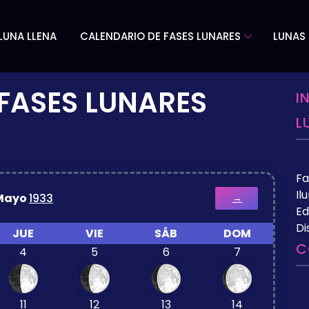
LUNA LLENA
CALENDARIO DE FASES LUNARES
LUNAS 
FASES LUNARES
I
L
Fa
Il
Mayo
1933
→
Ed
Di
JUE
VIE
SÁB
DOM
C
4
5
6
7
11
12
13
14