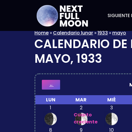
SIGUIENTE 
Home
»
Calendario lunar
»
1933
»
mayo
CALENDARIO DE 
MAYO, 1933
←
LUN
MAR
MIÉ
1
2
3
Cuarto
creciente
8
9
10