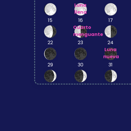
Luna
llena
15
16
17
Cuarto
menguante
22
23
24
Luna
nueva
29
30
31