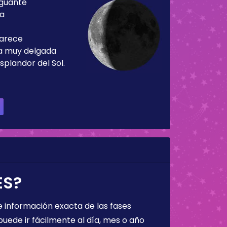
guante
ía
parece
ja muy delgada
splandor del Sol.
ES?
 información exacta de las fases
puede ir fácilmente al día, mes o año