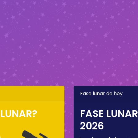
Fase lunar de hoy
 LUNAR?
FASE LUNAR
2026
,