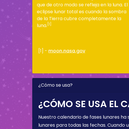
que de otro modo se refleja en la luna. El
eclipse lunar total es cuando la sombra
de la Tierra cubre completamente la
[1]
luna.
[1] -
moon.nasa.gov
¿Cómo se usa?
¿CÓMO SE USA EL C
Nuestro calendario de fases lunares ha
lunares para todas las fechas. Cuando u