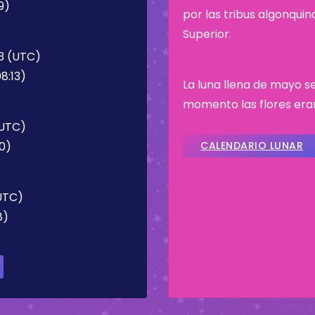
9)
por las tribus algonqui
Superior.
13 (UTC)
8:13)
La luna llena de mayo se
momento las flores era
(UTC)
0)
CALENDARIO LUNAR
(UTC)
8)