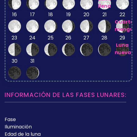
llena
16
17
18
19
20
21
22
Cuarto
mengua
23
24
25
26
27
28
29
Luna
nueva
30
31
INFORMACIÓN DE LAS FASES LUNARES:
Fase
Iluminación
Edad de la luna