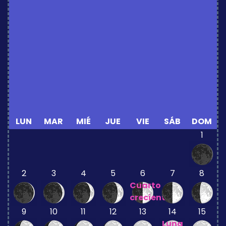
LUN
MAR
MIÉ
JUE
VIE
SÁB
DOM
1
2
3
4
5
6
7
8
Cuarto
creciente
9
10
11
12
13
14
15
Luna