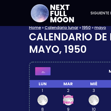
SIGUIENTE 
Home
»
Calendario lunar
»
1950
»
mayo
CALENDARIO DE 
MAYO, 1950
←
LUN
MAR
MIÉ
1
2
3
Luna
llena
8
9
10