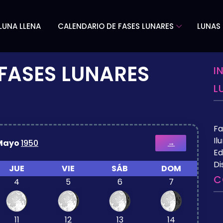
LUNA LLENA
CALENDARIO DE FASES LUNARES
LUNAS 
FASES LUNARES
I
L
Fa
Il
Mayo
1950
→
Ed
Di
JUE
VIE
SÁB
DOM
C
4
5
6
7
11
12
13
14