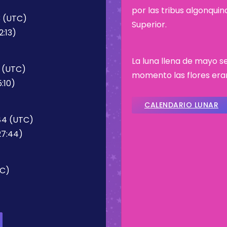
por las tribus algonqui
3 (UTC)
Superior.
2:13)
La luna llena de mayo se
0 (UTC)
momento las flores era
:10)
CALENDARIO LUNAR
:44 (UTC)
27:44)
TC)