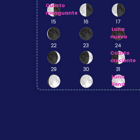
Cuarto
menguante
15
16
17
Luna
nueva
22
23
24
Cuarto
creciente
29
30
31
Luna
llena