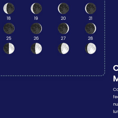
18
19
20
21
25
26
27
28
Ca
fe
nu
lu