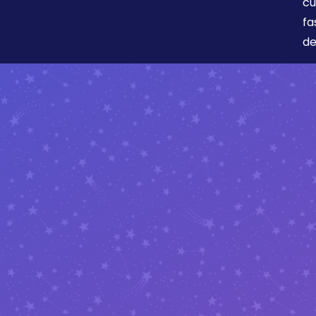
cu
fa
de