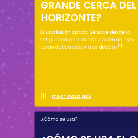
GRANDE CERCA DEL
HORIZONTE?
Es una ilusión óptica. Se sabe desde la
antigüedad, pero la explicación de esta
[1]
ilusión óptica todavía se debate.
[1] -
moon.nasa.gov
¿Cómo se usa?