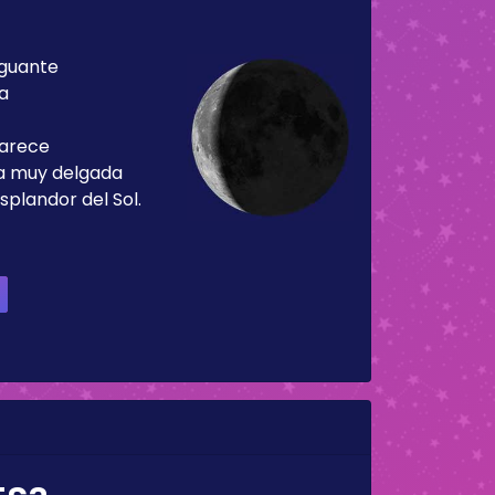
guante
ía
parece
ja muy delgada
splandor del Sol.