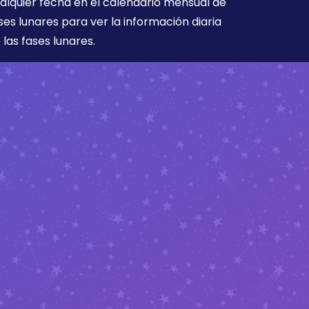
alquier fecha en el calendario mensual de
ses lunares para ver la información diaria
 las fases lunares.