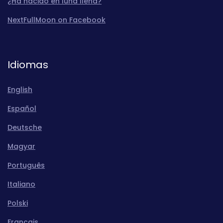
¿Ha nacido en luna llena?
NextFullMoon on Facebook
Idiomas
English
Español
Deutsche
Magyar
Português
Italiano
Polski
Français