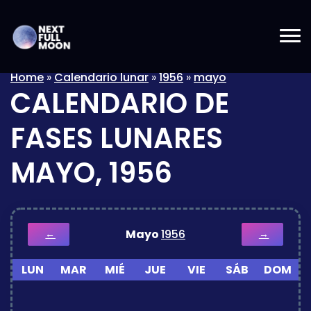
Home
»
Calendario lunar
»
1956
»
mayo
CALENDARIO DE
FASES LUNARES
MAYO, 1956
Mayo
1956
←
→
LUN
MAR
MIÉ
JUE
VIE
SÁB
DOM