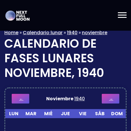
Home
»
Calendario lunar
»
1940
»
noviembre
CALENDARIO DE
FASES LUNARES
NOVIEMBRE, 1940
Noviembre
1940
←
→
LUN
MAR
MIÉ
JUE
VIE
SÁB
DOM