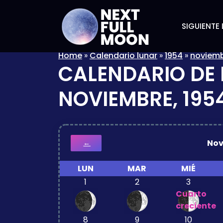
SIGUIENTE 
Home
»
Calendario lunar
»
1954
»
noviem
CALENDARIO DE 
NOVIEMBRE, 195
Nov
←
LUN
MAR
MIÉ
1
2
3
Cuarto
creciente
8
9
10