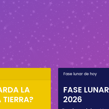
Fase lunar de hoy
ARDA LA
FASE LUNAR
 TIERRA?
2026