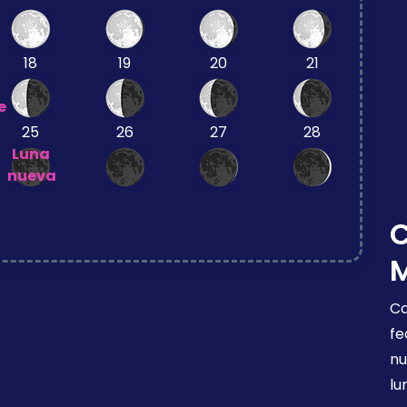
18
19
20
21
e
25
26
27
28
Luna
nueva
Ca
fe
nu
lu