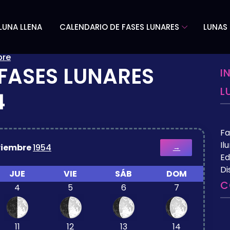
LUNA LLENA
CALENDARIO DE FASES LUNARES
LUNAS 
bre
FASES LUNARES
I
L
4
Fa
Il
iembre
1954
→
Ed
Di
JUE
VIE
SÁB
DOM
C
4
5
6
7
11
12
13
14