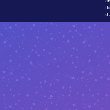
en
de
di