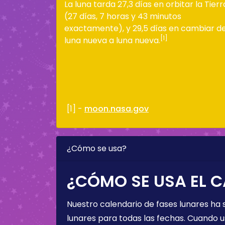
La luna tarda 27,3 días en orbitar la Tierr
(27 días, 7 horas y 43 minutos
exactamente), y 29,5 días en cambiar d
[1]
luna nueva a luna nueva.
[1] -
moon.nasa.gov
¿Cómo se usa?
¿CÓMO SE USA EL C
Nuestro calendario de fases lunares ha
lunares para todas las fechas. Cuando u