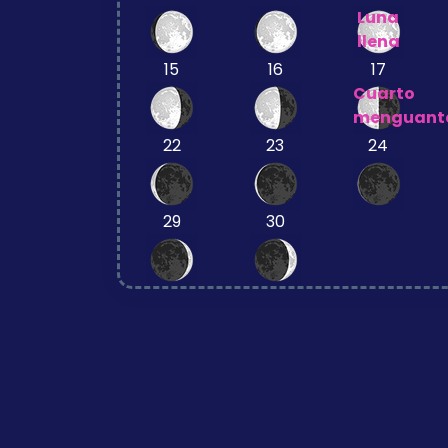
Luna
llena
15
16
17
Cuarto
menguant
22
23
24
29
30