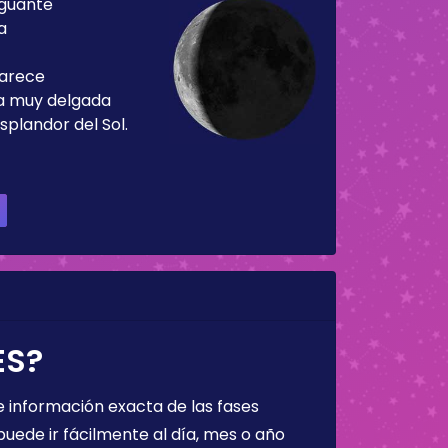
guante
a
parece
ja muy delgada
splandor del Sol.
ES?
 información exacta de las fases
puede ir fácilmente al día, mes o año