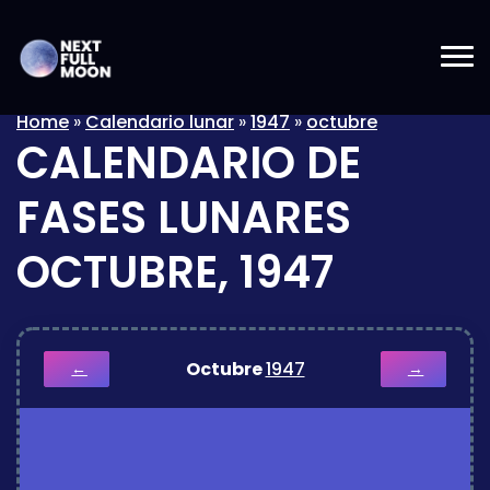
Home
»
Calendario lunar
»
1947
»
octubre
CALENDARIO DE
FASES LUNARES
OCTUBRE, 1947
Octubre
1947
←
→