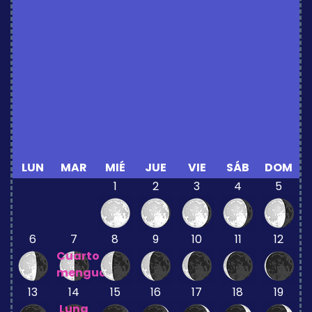
LUN
MAR
MIÉ
JUE
VIE
SÁB
DOM
1
2
3
4
5
6
7
8
9
10
11
12
Cuarto
menguante
13
14
15
16
17
18
19
Luna