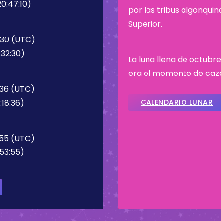
0:47:10)
por las tribus algonqui
Superior.
2:30 (UTC)
:32:30)
La luna llena de octubr
era el momento de cazar
:36 (UTC)
:18:36)
CALENDARIO LUNAR
:55 (UTC)
:53:55)