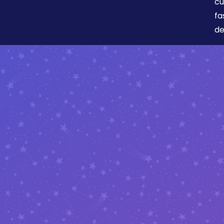
cu
fa
de