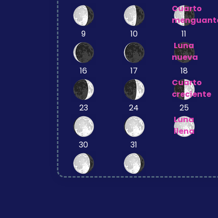
Cuarto
menguant
9
10
11
Luna
nueva
16
17
18
Cuarto
creciente
23
24
25
Luna
llena
30
31