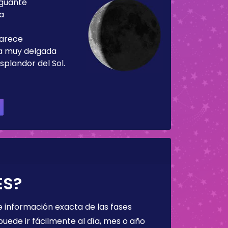
guante
ía
parece
ja muy delgada
splandor del Sol.
ES?
 información exacta de las fases
puede ir fácilmente al día, mes o año