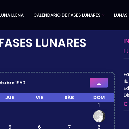
LUNA LLENA
CALENDARIO DE FASES LUNARES
LUNAS 
FASES LUNARES
I
L
Fa
Il
ctubre
1950
→
Ed
Di
JUE
VIE
SÁB
DOM
C
1
5
6
7
8