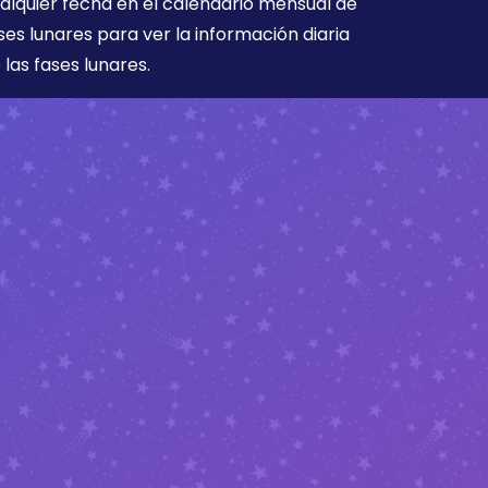
alquier fecha en el calendario mensual de
ses lunares para ver la información diaria
 las fases lunares.