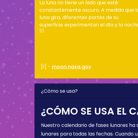
La luna no tiene un lado que esté
constantemente oscuro. A medida que l
luna gira, diferentes partes de su
superficie experimentan el día y la noch
[1]
[1] -
moon.nasa.gov
¿Cómo se usa?
¿CÓMO SE USA EL C
Nuestro calendario de fases lunares ha
lunares para todas las fechas. Cuando u