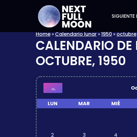
SIGUIENTE 
Home
»
Calendario lunar
»
1950
»
octubre
CALENDARIO DE 
OCTUBRE, 1950
O
←
LUN
MAR
MIÉ
2
3
4