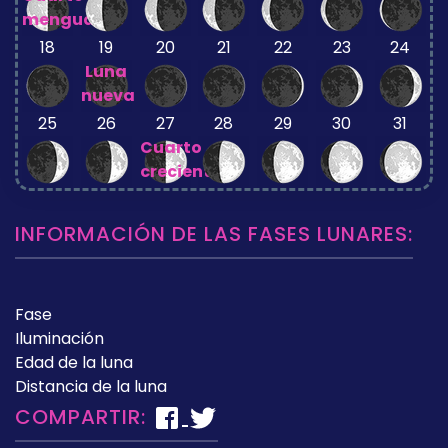
menguante
18
19
20
21
22
23
24
Luna
nueva
25
26
27
28
29
30
31
Cuarto
creciente
INFORMACIÓN DE LAS FASES LUNARES:
Fase
Iluminación
Edad de la luna
Distancia de la luna
COMPARTIR: