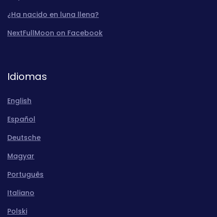
¿Ha nacido en luna llena?
NextFullMoon on Facebook
Idiomas
English
Español
Deutsche
Magyar
Português
Italiano
Polski