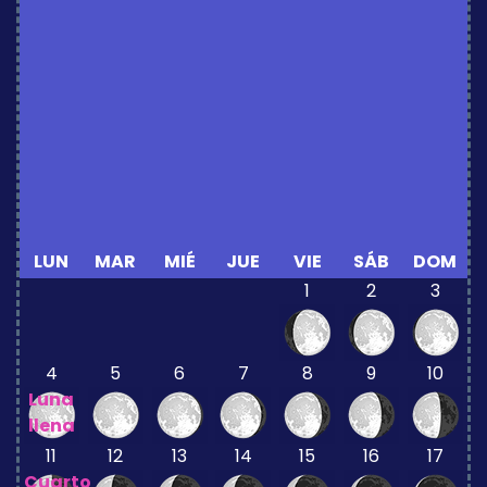
LUN
MAR
MIÉ
JUE
VIE
SÁB
DOM
1
2
3
4
5
6
7
8
9
10
Luna
llena
11
12
13
14
15
16
17
Cuarto