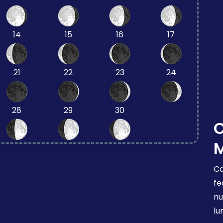
14
15
16
17
21
22
23
24
28
29
30
Ca
fe
nu
lu