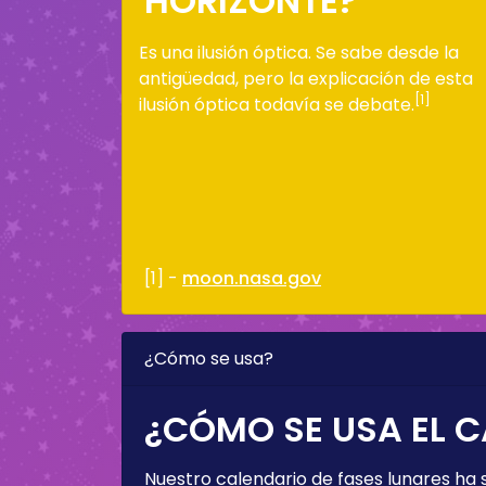
HORIZONTE?
Es una ilusión óptica. Se sabe desde la
antigüedad, pero la explicación de esta
[1]
ilusión óptica todavía se debate.
[1] -
moon.nasa.gov
¿Cómo se usa?
¿CÓMO SE USA EL C
Nuestro calendario de fases lunares ha