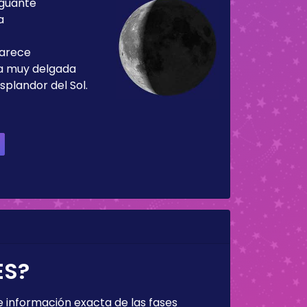
guante
a
parece
ja muy delgada
splandor del Sol.
ES?
 información exacta de las fases