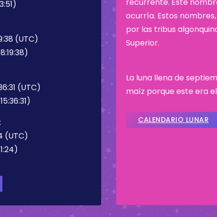
recurrente. Este nombre
3:51)
ocurría. Estos nombres, 
por las tribus algonqui
9:38 (UTC)
Superior.
8:19:38)
La luna llena de septie
36:31 (UTC)
maíz porque este era 
5:36:31)
CALENDARIO LUNAR
:
24 (UTC)
1:24)