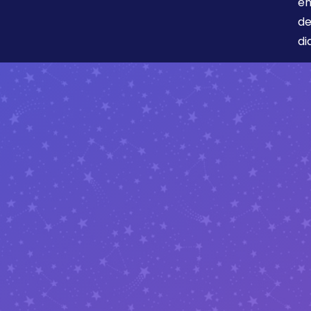
en
de
di