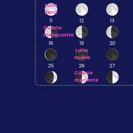
Luna
llena
11
12
13
Cuarto
menguante
18
19
20
Luna
nueva
25
26
27
Cuarto
creciente