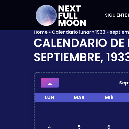
SIGUIENTE 
Home
»
Calendario lunar
»
1933
»
septiem
CALENDARIO DE 
SEPTIEMBRE, 193
Sep
←
LUN
MAR
MIÉ
4
5
6