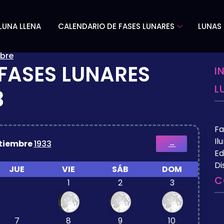
LUNA LLENA
CALENDARIO DE FASES LUNARES
LUNAS 
bre
FASES LUNARES
I
L
3
Fa
Il
tiembre
1933
→
Ed
Di
JUE
VIE
SÁB
DOM
C
1
2
3
7
8
9
10