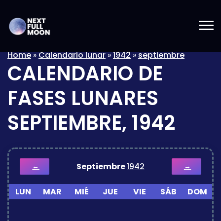
Home
»
Calendario lunar
»
1942
»
septiembre
CALENDARIO DE
FASES LUNARES
SEPTIEMBRE, 1942
Septiembre
1942
←
→
LUN
MAR
MIÉ
JUE
VIE
SÁB
DOM