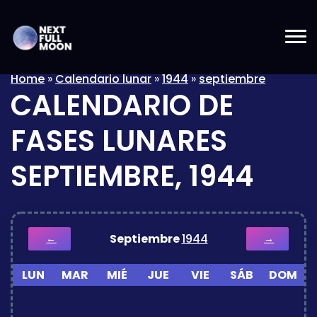
Home
»
Calendario lunar
»
1944
»
septiembre
CALENDARIO DE
FASES LUNARES
SEPTIEMBRE, 1944
Septiembre
1944
←
→
LUN
MAR
MIÉ
JUE
VIE
SÁB
DOM