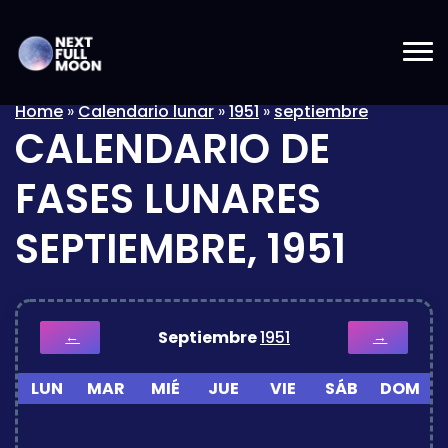
Home
»
Calendario lunar
»
1951
»
septiembre
CALENDARIO DE
FASES LUNARES
SEPTIEMBRE, 1951
Septiembre
1951
←
→
LUN
MAR
MIÉ
JUE
VIE
SÁB
DOM