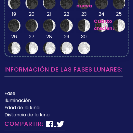
nueva
19
20
21
22
23
24
25
Cuarto
creciente
26
27
28
29
30
INFORMACIÓN DE LAS FASES LUNARES:
Fase
Iluminación
Edad de la luna
Distancia de la luna
COMPARTIR: