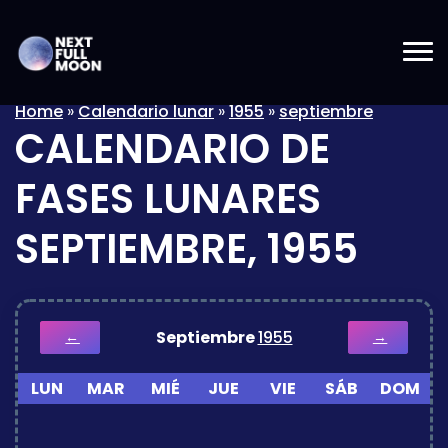
Home
»
Calendario lunar
»
1955
»
septiembre
CALENDARIO DE
FASES LUNARES
SEPTIEMBRE, 1955
Septiembre
1955
←
→
LUN
MAR
MIÉ
JUE
VIE
SÁB
DOM