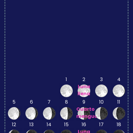
1
2
3
4
Luna
llena
5
6
7
8
9
10
11
Cuarto
menguante
12
13
14
15
16
17
18
Luna