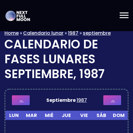
Home
»
Calendario lunar
»
1987
»
septiembre
CALENDARIO DE
FASES LUNARES
SEPTIEMBRE, 1987
Septiembre
1987
←
→
LUN
MAR
MIÉ
JUE
VIE
SÁB
DOM