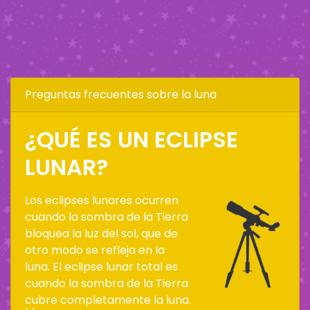
Preguntas frecuentes sobre la luna
¿QUÉ ES UN ECLIPSE
LUNAR?
Los eclipses lunares ocurren
cuando la sombra de la Tierra
bloquea la luz del sol, que de
otro modo se refleja en la
luna. El eclipse lunar total es
cuando la sombra de la Tierra
cubre completamente la luna.